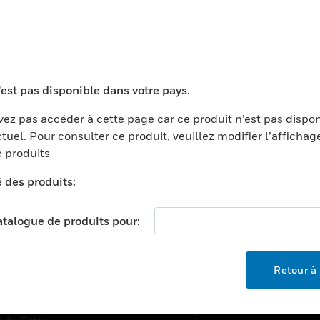
TEURS
ASSISTANCE
'est pas disponible dans votre pays.
ports
Recherche De Partenaires
ments Commerciaux
Formation
ez pas accéder à cette page car ce produit n’est pas dispo
tuel. Pour consulter ce produit, veuillez modifier l’affichag
centers
Assistance Technique
 produits
ation
Tutoriels De Sites Web
é des produits:
ernement Et Militaire
EMPLOIS
é
catalogue de produits pour:
Emplois
ignement Supérieur
Recherche D'emploi
llerie/Restauration
Retour à 
trie Et Fabrication
SOCIÉTÉ
ce Et Corrections
À Propos