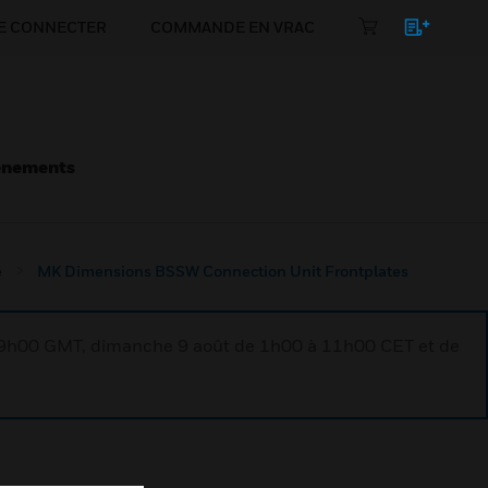
E CONNECTER
COMMANDE EN VRAC
énements
e
MK Dimensions BSSW Connection Unit Frontplates
à 9h00 GMT, dimanche 9 août de 1h00 à 11h00 CET et de