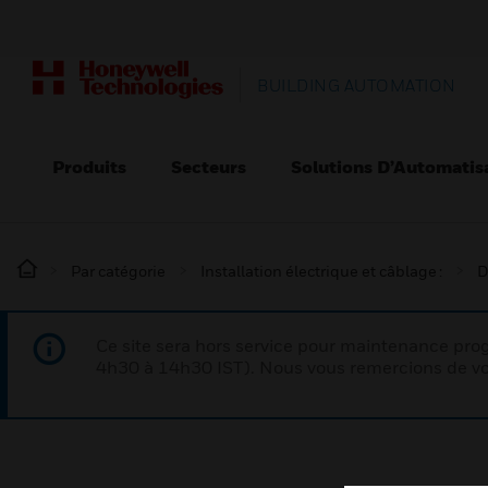
BUILDING AUTOMATION
Produits
Secteurs
Solutions D’Automatis
Par catégorie
Installation électrique et câblage :
D
Ce site sera hors service pour maintenance p
4h30 à 14h30 IST). Nous vous remercions de vo