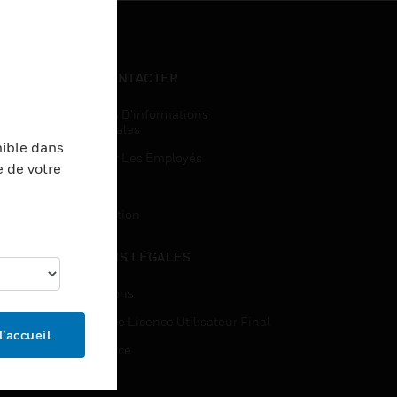
NOUS CONTACTER
Demandes D’informations
Commerciales
nible dans
Accès Pour Les Employés
e de votre
Inscription
Désinscription
MENTIONS LÉGALES
Certifications
Contrats De Licence Utilisateur Final
l’accueil
Open Source
Brevets