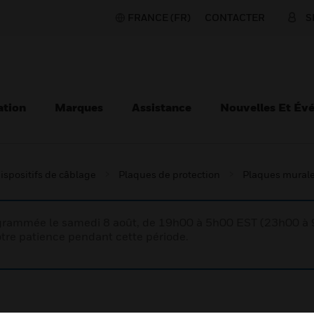
FRANCE (FR)
CONTACTER
S
ation
Marques
Assistance
Nouvelles Et Év
ispositifs de câblage
Plaques de protection
Plaques mural
rogrammée le samedi 8 août, de 19h00 à 5h00 EST (23h00 
tre patience pendant cette période.