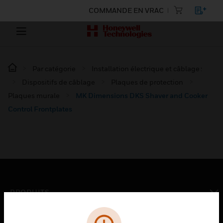
COMMANDE EN VRAC
Par catégorie
Installation électrique et câblage :
Dispositifs de câblage
Plaques de protection
Plaques murale
MK Dimensions DKS Shaver and Cooker
Control Frontplates
PRODUITS
toggle view
SOLUTIONS