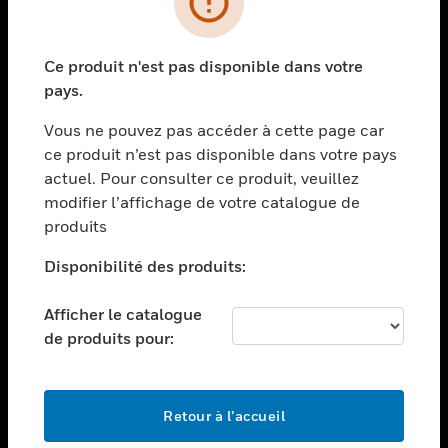
toggle view
SECTEURS
Ce produit n'est pas disponible dans votre
toggle view
pays.
ASSISTANCE
Vous ne pouvez pas accéder à cette page car
toggle view
EMPLOIS
ce produit n’est pas disponible dans votre pays
actuel. Pour consulter ce produit, veuillez
toggle view
modifier l’affichage de votre catalogue de
SOCIÉTÉ
produits
toggle view
NOUS CONTACTER
Disponibilité des produits:
toggle view
Afficher le catalogue
MENTIONS LÉGALES
de produits pour:
toggle view
SUIVEZ-NOUS
Retour à l’accueil