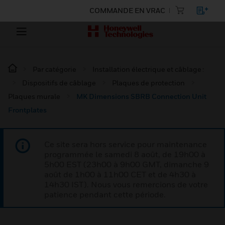
COMMANDE EN VRAC
Par catégorie
Installation électrique et câblage :
Dispositifs de câblage
Plaques de protection
Plaques murale
MK Dimensions SBRB Connection Unit
Frontplates
Ce site sera hors service pour maintenance
programmée le samedi 8 août, de 19h00 à
5h00 EST (23h00 à 9h00 GMT, dimanche 9
août de 1h00 à 11h00 CET et de 4h30 à
14h30 IST). Nous vous remercions de votre
patience pendant cette période.