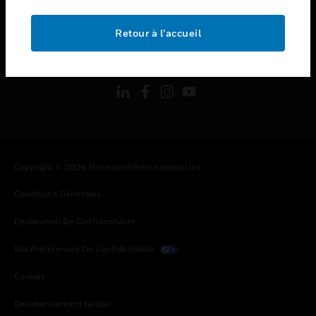
toggle view
MENTIONS LÉGALES
Retour à l’accueil
toggle view
SUIVEZ-NOUS
Copyright © 2026 Honeywell International Inc.
Conditions Générales
Déclaration De Confidentialité
Vos Préférences De Confidentialité
Cookies
Désabonnement Global