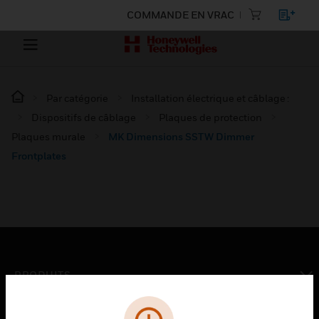
COMMANDE EN VRAC
Par catégorie
Installation électrique et câblage :
Dispositifs de câblage
Plaques de protection
Plaques murale
MK Dimensions SSTW Dimmer
Frontplates
PRODUITS
toggle view
SOLUTIONS