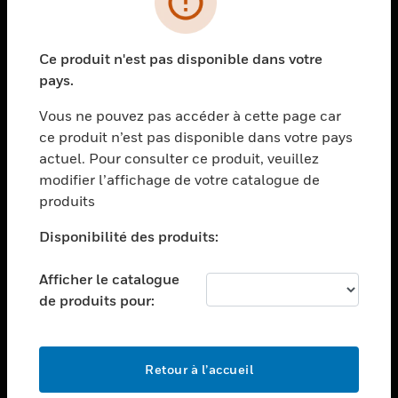
toggle view
SECTEURS
Ce produit n'est pas disponible dans votre
toggle view
pays.
ASSISTANCE
Vous ne pouvez pas accéder à cette page car
toggle view
EMPLOIS
ce produit n’est pas disponible dans votre pays
actuel. Pour consulter ce produit, veuillez
toggle view
modifier l’affichage de votre catalogue de
SOCIÉTÉ
produits
toggle view
NOUS CONTACTER
Disponibilité des produits:
toggle view
Afficher le catalogue
MENTIONS LÉGALES
de produits pour:
toggle view
SUIVEZ-NOUS
Retour à l’accueil