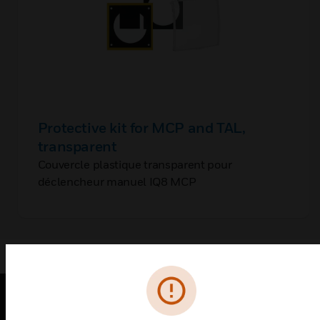
Protective kit for MCP and TAL,
transparent
Couvercle plastique transparent pour
déclencheur manuel IQ8 MCP