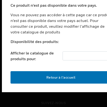
PRODUITS
Ce produit n'est pas disponible dans votre pays.
toggle view
SOLUTIONS
Vous ne pouvez pas accéder à cette page car ce prod
n’est pas disponible dans votre pays actuel. Pour
toggle view
SECTEURS
consulter ce produit, veuillez modifier l’affichage de
votre catalogue de produits
toggle view
ASSISTANCE
Disponibilité des produits:
toggle view
EMPLOIS
Afficher le catalogue de
produits pour:
toggle view
SOCIÉTÉ
toggle view
NOUS CONTACTER
Retour à l’accueil
toggle view
MENTIONS LÉGALES
toggle view
SUIVEZ-NOUS