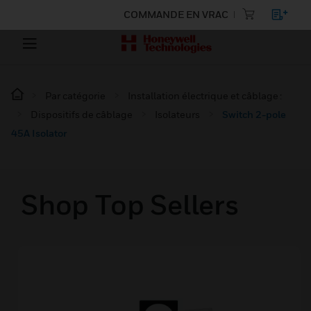
COMMANDE EN VRAC
Par catégorie
Installation électrique et câblage :
Dispositifs de câblage
Isolateurs
Switch 2-pole
45A Isolator
Shop Top Sellers