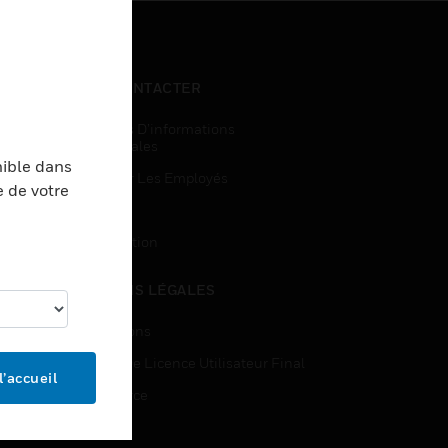
NOUS CONTACTER
Demandes D’informations
Commerciales
nible dans
Accès Pour Les Employés
e de votre
Inscription
Désinscription
MENTIONS LÉGALES
Certifications
Contrats De Licence Utilisateur Final
l’accueil
Open Source
Brevets