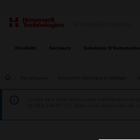
BUILDING AUTOMATION
Produits
Secteurs
Solutions D’Automatis
Par catégorie
Installation électrique et câblage :
D
Ce site sera hors service pour maintenance p
4h30 à 14h30 IST). Nous vous remercions de vo