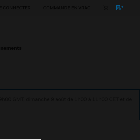
E CONNECTER
COMMANDE EN VRAC
énements
à 9h00 GMT, dimanche 9 août de 1h00 à 11h00 CET et de