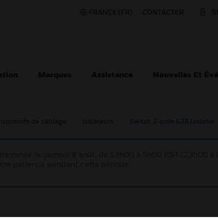
FRANCE (FR)
CONTACTER
S
ation
Marques
Assistance
Nouvelles Et Év
ispositifs de câblage
Isolateurs
Switch 2-pole 63A Isolator
rogrammée le samedi 8 août, de 19h00 à 5h00 EST (23h00 
tre patience pendant cette période.