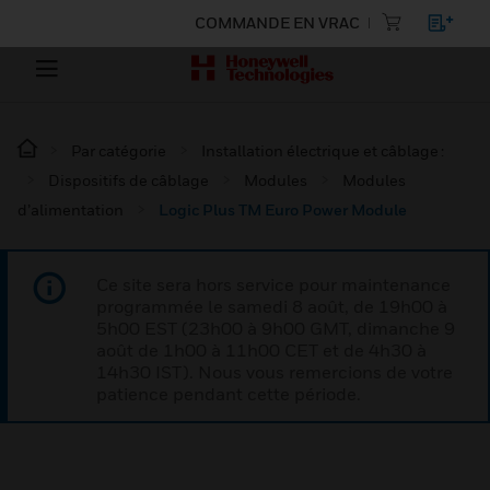
COMMANDE EN VRAC
Par catégorie
Installation électrique et câblage :
Dispositifs de câblage
Modules
Modules
d’alimentation
Logic Plus TM Euro Power Module
Ce site sera hors service pour maintenance
programmée le samedi 8 août, de 19h00 à
5h00 EST (23h00 à 9h00 GMT, dimanche 9
août de 1h00 à 11h00 CET et de 4h30 à
14h30 IST). Nous vous remercions de votre
patience pendant cette période.