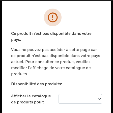
PRODUITS
toggle view
SOLUTIONS
Ce produit n'est pas disponible dans votre
pays.
toggle view
SECTEURS
Vous ne pouvez pas accéder à cette page car
toggle view
ce produit n’est pas disponible dans votre pays
ASSISTANCE
actuel. Pour consulter ce produit, veuillez
modifier l’affichage de votre catalogue de
toggle view
EMPLOIS
produits
toggle view
Disponibilité des produits:
SOCIÉTÉ
toggle view
Afficher le catalogue
NOUS CONTACTER
de produits pour:
toggle view
MENTIONS LÉGALES