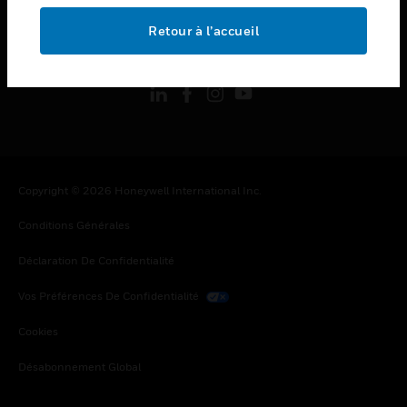
Retour à l’accueil
toggle view
SUIVEZ-NOUS
Copyright © 2026 Honeywell International Inc.
Conditions Générales
Déclaration De Confidentialité
Vos Préférences De Confidentialité
Cookies
Désabonnement Global