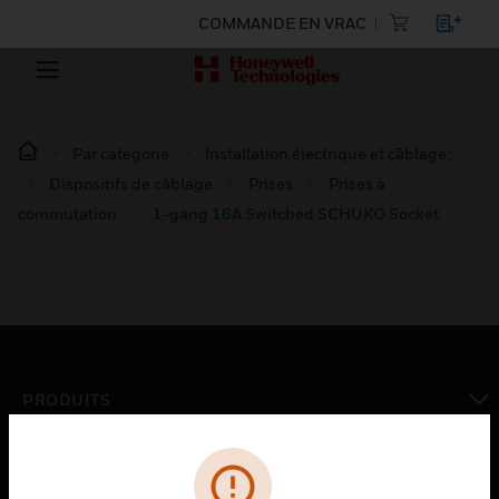
COMMANDE EN VRAC
Par catégorie
Installation électrique et câblage :
Dispositifs de câblage
Prises
Prises à
commutation
1-gang 16A Switched SCHUKO Socket
PRODUITS
toggle view
SOLUTIONS