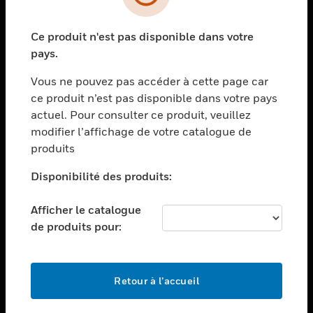
toggle view
SECTEURS
Ce produit n'est pas disponible dans votre
toggle view
ASSISTANCE
pays.
toggle view
Vous ne pouvez pas accéder à cette page car
EMPLOIS
ce produit n’est pas disponible dans votre pays
toggle view
actuel. Pour consulter ce produit, veuillez
SOCIÉTÉ
modifier l’affichage de votre catalogue de
produits
toggle view
NOUS CONTACTER
Disponibilité des produits:
toggle view
MENTIONS LÉGALES
Afficher le catalogue
toggle view
de produits pour:
SUIVEZ-NOUS
Retour à l’accueil