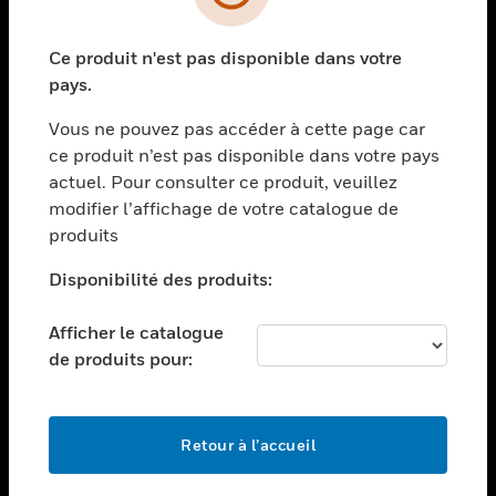
toggle view
SECTEURS
Ce produit n'est pas disponible dans votre
toggle view
ASSISTANCE
pays.
toggle view
Vous ne pouvez pas accéder à cette page car
EMPLOIS
ce produit n’est pas disponible dans votre pays
toggle view
actuel. Pour consulter ce produit, veuillez
SOCIÉTÉ
modifier l’affichage de votre catalogue de
produits
toggle view
NOUS CONTACTER
Disponibilité des produits:
toggle view
MENTIONS LÉGALES
Afficher le catalogue
toggle view
de produits pour:
SUIVEZ-NOUS
Retour à l’accueil