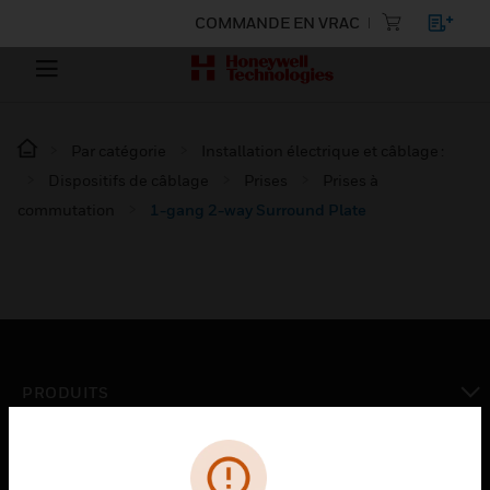
COMMANDE EN VRAC
Par catégorie
Installation électrique et câblage :
Dispositifs de câblage
Prises
Prises à
commutation
1-gang 2-way Surround Plate
PRODUITS
toggle view
SOLUTIONS