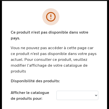
PRODUITS
toggle view
SOLUTIONS
Ce produit n'est pas disponible dans votre
pays.
toggle view
SECTEURS
Vous ne pouvez pas accéder à cette page car
toggle view
ce produit n’est pas disponible dans votre pays
ASSISTANCE
actuel. Pour consulter ce produit, veuillez
modifier l’affichage de votre catalogue de
toggle view
EMPLOIS
produits
toggle view
Disponibilité des produits:
SOCIÉTÉ
toggle view
Afficher le catalogue
NOUS CONTACTER
de produits pour:
toggle view
MENTIONS LÉGALES