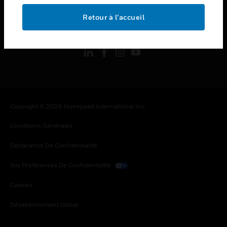
Retour à l’accueil
toggle view
SUIVEZ-NOUS
Copyright © 2026 Honeywell International Inc.
Conditions Générales
Déclaration De Confidentialité
Vos Préférences De Confidentialité
Cookies
Désabonnement Global