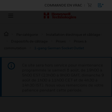
COMMANDE EN VRAC
Par catégorie
Installation électrique et câblage :
Dispositifs de câblage
Prises
Prises à
commutation
1-gang German Socket Outlet
Ce site sera hors service pour maintenance
programmée le samedi 8 août, de 19h00 à
5h00 EST (23h00 à 9h00 GMT, dimanche 9
août de 1h00 à 11h00 CET et de 4h30 à
14h30 IST). Nous vous remercions de votre
patience pendant cette période.