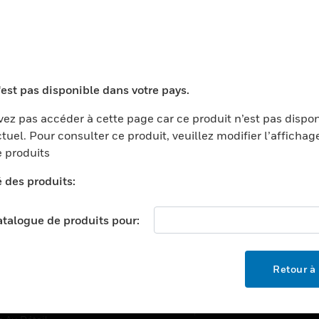
TEURS
ASSISTANCE
'est pas disponible dans votre pays.
ports
Recherche De Partenaires
ments Commerciaux
Formation
ez pas accéder à cette page car ce produit n’est pas dispo
tuel. Pour consulter ce produit, veuillez modifier l’affichag
centers
Assistance Technique
 produits
ation
Tutoriels De Sites Web
é des produits:
ernement Et Militaire
EMPLOIS
é
catalogue de produits pour:
Emplois
ignement Supérieur
Recherche D'emploi
llerie/Restauration
Retour à 
trie Et Fabrication
SOCIÉTÉ
ce Et Corrections
À Propos