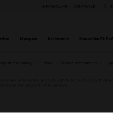
FRANCE (FR)
CONTACTER
S
ation
Marques
Assistance
Nouvelles Et Év
ispositifs de câblage
Prises
Prises à commutation
1-ga
rogrammée le samedi 8 août, de 19h00 à 5h00 EST (23h00 
tre patience pendant cette période.