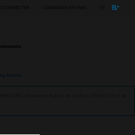
E CONNECTER
COMMANDE EN VRAC
énements
ng Sockets
à 9h00 GMT, dimanche 9 août de 1h00 à 11h00 CET et de