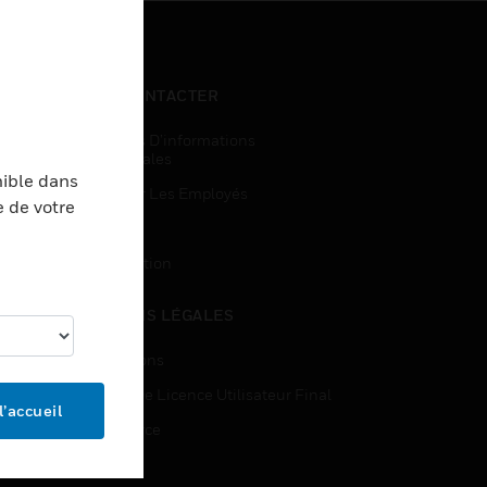
NOUS CONTACTER
Demandes D’informations
Commerciales
nible dans
Accès Pour Les Employés
e de votre
Inscription
Désinscription
MENTIONS LÉGALES
Certifications
Contrats De Licence Utilisateur Final
l’accueil
Open Source
Brevets