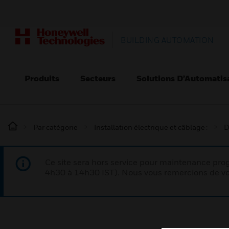
BUILDING AUTOMATION
Produits
Secteurs
Solutions D’Automatis
Par catégorie
Installation électrique et câblage :
D
Ce site sera hors service pour maintenance p
4h30 à 14h30 IST). Nous vous remercions de vo