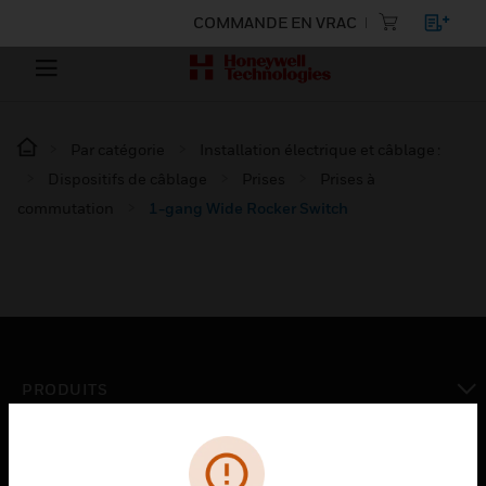
COMMANDE EN VRAC
Par catégorie
Installation électrique et câblage :
Dispositifs de câblage
Prises
Prises à
commutation
1-gang Wide Rocker Switch
PRODUITS
toggle view
SOLUTIONS