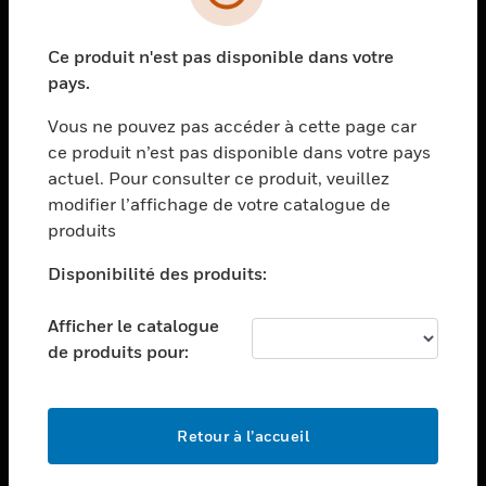
toggle view
SECTEURS
Ce produit n'est pas disponible dans votre
toggle view
ASSISTANCE
pays.
toggle view
Vous ne pouvez pas accéder à cette page car
EMPLOIS
ce produit n’est pas disponible dans votre pays
toggle view
actuel. Pour consulter ce produit, veuillez
SOCIÉTÉ
modifier l’affichage de votre catalogue de
produits
toggle view
NOUS CONTACTER
Disponibilité des produits:
toggle view
MENTIONS LÉGALES
Afficher le catalogue
toggle view
de produits pour:
SUIVEZ-NOUS
Retour à l’accueil