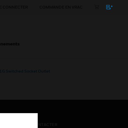
E CONNECTER
COMMANDE EN VRAC
énements
1G Switched Socket Outlet
NOUS CONTACTER