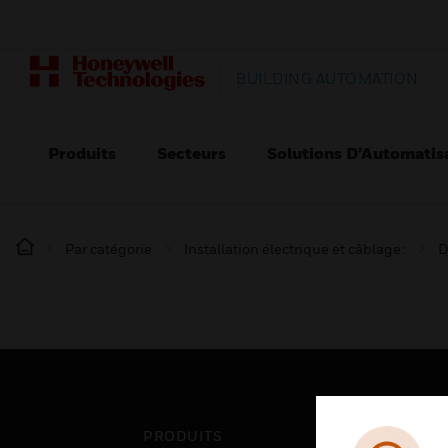
BUILDING AUTOMATION
Produits
Secteurs
Solutions D’Automatis
Par catégorie
Installation électrique et câblage :
D
PRODUITS
SEC