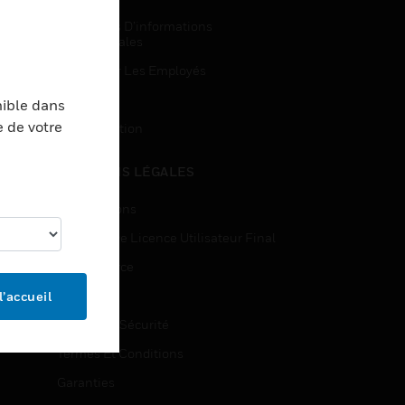
Demandes D’informations
Commerciales
Accès Pour Les Employés
Inscription
nible dans
e de votre
Désinscription
MENTIONS LÉGALES
Certifications
Contrats De Licence Utilisateur Final
Open Source
Brevets
l’accueil
Qualité Et Sécurité
Termes Et Conditions
Garanties