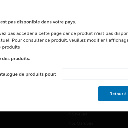
ports
Recherche De Partenaires
ments Commerciaux
Formation
'est pas disponible dans votre pays.
centers
Assistance Technique
ez pas accéder à cette page car ce produit n’est pas dispo
ation
Tutoriels De Sites Web
tuel. Pour consulter ce produit, veuillez modifier l’affichag
ernement Et Militaire
 produits
EMPLOIS
é
é des produits:
Emplois
ignement Supérieur
Recherche D'emploi
llerie/Restauration
catalogue de produits pour:
trie Et Fabrication
SOCIÉTÉ
ce Et Corrections
Retour à 
À Propos
e Au Détail
Événements
t Cities
Nouvelles
Nos Marques