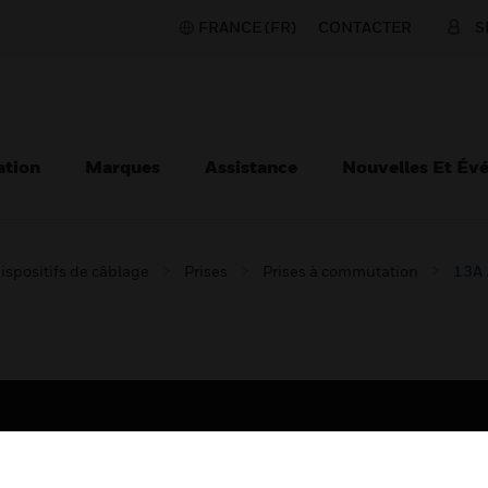
FRANCE (FR)
CONTACTER
S
ation
Marques
Assistance
Nouvelles Et Év
ispositifs de câblage
Prises
Prises à commutation
13A 
TEURS
ASSISTANCE