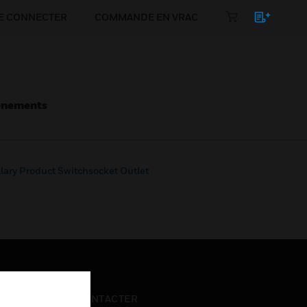
E CONNECTER
COMMANDE EN VRAC
énements
llary Product Switchsocket Outlet
NOUS CONTACTER