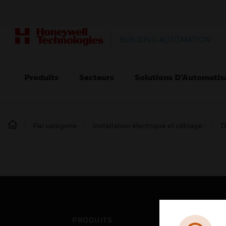
BUILDING AUTOMATION
Produits
Secteurs
Solutions D’Automatis
Par catégorie
Installation électrique et câblage :
D
PRODUITS
SEC