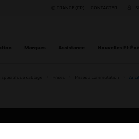
FRANCE (FR)
CONTACTER
S
ation
Marques
Assistance
Nouvelles Et Év
ispositifs de câblage
Prises
Prises à commutation
Anci
TEURS
ASSISTANCE