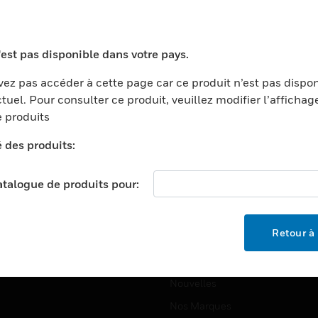
ports
Recherche De Partenaires
ments Commerciaux
Formation
'est pas disponible dans votre pays.
centers
Assistance Technique
ez pas accéder à cette page car ce produit n’est pas dispo
ation
Tutoriels De Sites Web
tuel. Pour consulter ce produit, veuillez modifier l’affichag
ernement Et Militaire
 produits
EMPLOIS
é
é des produits:
Emplois
ignement Supérieur
Recherche D'emploi
llerie/Restauration
catalogue de produits pour:
trie Et Fabrication
SOCIÉTÉ
ce Et Corrections
Retour à 
À Propos
e Au Détail
Événements
t Cities
Nouvelles
Nos Marques