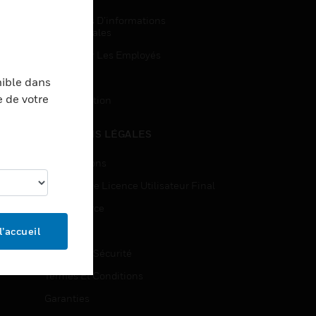
Demandes D’informations
Commerciales
Accès Pour Les Employés
Inscription
nible dans
e de votre
Désinscription
MENTIONS LÉGALES
Certifications
Contrats De Licence Utilisateur Final
Open Source
Brevets
l’accueil
Qualité Et Sécurité
Termes Et Conditions
Garanties