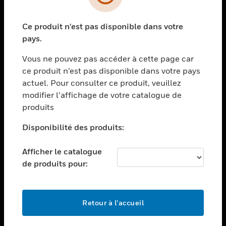
toggle view
SECTEURS
Ce produit n'est pas disponible dans votre
toggle view
ASSISTANCE
pays.
toggle view
Vous ne pouvez pas accéder à cette page car
EMPLOIS
ce produit n’est pas disponible dans votre pays
toggle view
actuel. Pour consulter ce produit, veuillez
SOCIÉTÉ
modifier l’affichage de votre catalogue de
produits
toggle view
NOUS CONTACTER
Disponibilité des produits:
toggle view
MENTIONS LÉGALES
Afficher le catalogue
toggle view
de produits pour:
SUIVEZ-NOUS
Retour à l’accueil