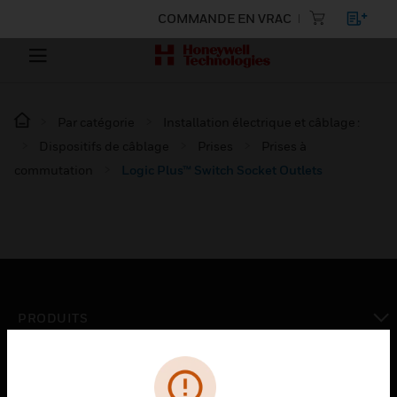
COMMANDE EN VRAC
Par catégorie
Installation électrique et câblage :
Dispositifs de câblage
Prises
Prises à
commutation
Logic Plus™ Switch Socket Outlets
PRODUITS
toggle view
SOLUTIONS