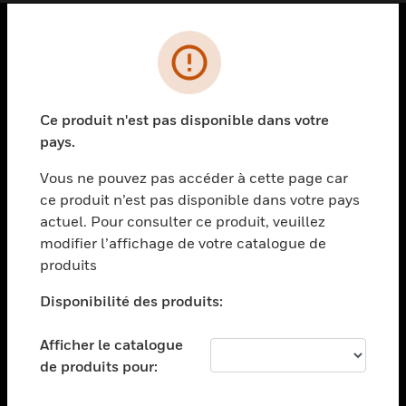
PRODUITS
toggle view
SOLUTIONS
Ce produit n'est pas disponible dans votre
pays.
toggle view
SECTEURS
Vous ne pouvez pas accéder à cette page car
toggle view
ce produit n’est pas disponible dans votre pays
ASSISTANCE
actuel. Pour consulter ce produit, veuillez
modifier l’affichage de votre catalogue de
toggle view
EMPLOIS
produits
toggle view
Disponibilité des produits:
SOCIÉTÉ
toggle view
Afficher le catalogue
NOUS CONTACTER
de produits pour:
toggle view
MENTIONS LÉGALES