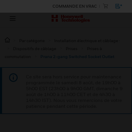
COMMANDE EN VRAC
Par catégorie
Installation électrique et câblage :
Dispositifs de câblage
Prises
Prises à
commutation
Prana 2-gang Switched Socket Outlet
Ce site sera hors service pour maintenance
programmée le samedi 8 août, de 19h00 à
5h00 EST (23h00 à 9h00 GMT, dimanche 9
août de 1h00 à 11h00 CET et de 4h30 à
14h30 IST). Nous vous remercions de votre
patience pendant cette période.