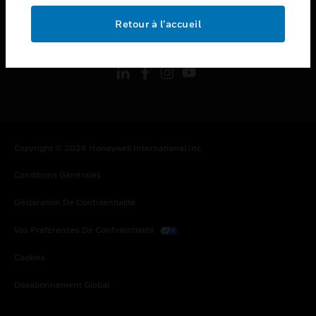
Retour à l’accueil
toggle view
SUIVEZ-NOUS
Copyright © 2026 Honeywell International Inc.
Conditions Générales
Déclaration De Confidentialité
Vos Préférences De Confidentialité
Cookies
Désabonnement Global