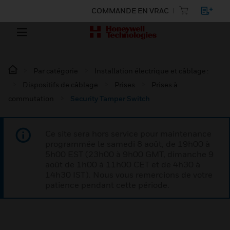
COMMANDE EN VRAC
Par catégorie
Installation électrique et câblage :
Dispositifs de câblage
Prises
Prises à
commutation
Security Tamper Switch
Ce site sera hors service pour maintenance
programmée le samedi 8 août, de 19h00 à
5h00 EST (23h00 à 9h00 GMT, dimanche 9
août de 1h00 à 11h00 CET et de 4h30 à
14h30 IST). Nous vous remercions de votre
patience pendant cette période.