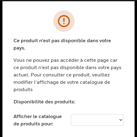
PRODUITS
toggle view
SOLUTIONS
Ce produit n'est pas disponible dans votre
pays.
toggle view
SECTEURS
Vous ne pouvez pas accéder à cette page car
toggle view
ce produit n’est pas disponible dans votre pays
ASSISTANCE
actuel. Pour consulter ce produit, veuillez
modifier l’affichage de votre catalogue de
toggle view
EMPLOIS
produits
toggle view
Disponibilité des produits:
SOCIÉTÉ
toggle view
Afficher le catalogue
NOUS CONTACTER
de produits pour:
toggle view
MENTIONS LÉGALES