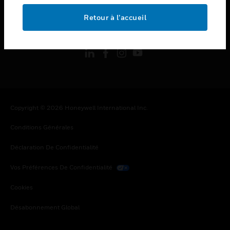
Retour à l’accueil
toggle view
SUIVEZ-NOUS
Copyright © 2026 Honeywell International Inc.
Conditions Générales
Déclaration De Confidentialité
Vos Préférences De Confidentialité
Cookies
Désabonnement Global