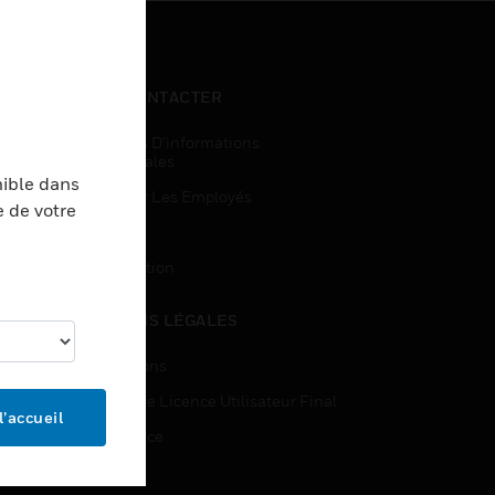
NOUS CONTACTER
Demandes D’informations
Commerciales
nible dans
Accès Pour Les Employés
e de votre
Inscription
Désinscription
MENTIONS LÉGALES
Certifications
Contrats De Licence Utilisateur Final
l’accueil
Open Source
Brevets