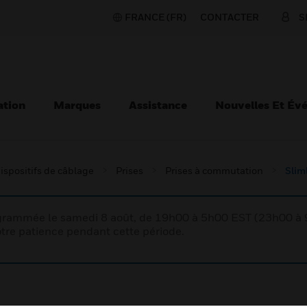
FRANCE (FR)
CONTACTER
S
ation
Marques
Assistance
Nouvelles Et Év
ispositifs de câblage
Prises
Prises à commutation
Slim
rogrammée le samedi 8 août, de 19h00 à 5h00 EST (23h00 
tre patience pendant cette période.