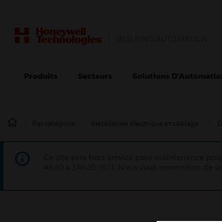
BUILDING AUTOMATION
Produits
Secteurs
Solutions D’Automatis
Par catégorie
Installation électrique et câblage :
D
Ce site sera hors service pour maintenance p
4h30 à 14h30 IST). Nous vous remercions de vo