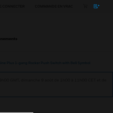
E CONNECTER
COMMANDE EN VRAC
énements
line Plus 1-gang Rocker Push Switch with Bell Symbol
à 9h00 GMT, dimanche 9 août de 1h00 à 11h00 CET et de