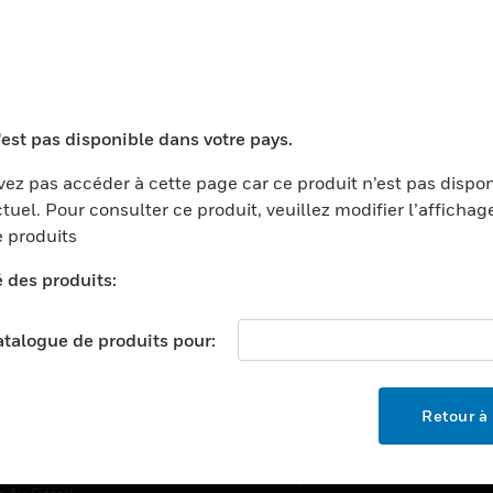
TEURS
ASSISTANCE
'est pas disponible dans votre pays.
ports
Recherche De Partenaires
ments Commerciaux
Formation
ez pas accéder à cette page car ce produit n’est pas dispo
tuel. Pour consulter ce produit, veuillez modifier l’affichag
centers
Assistance Technique
 produits
ation
Tutoriels De Sites Web
é des produits:
ernement Et Militaire
EMPLOIS
é
catalogue de produits pour:
Emplois
ignement Supérieur
Recherche D'emploi
llerie/Restauration
Retour à 
trie Et Fabrication
SOCIÉTÉ
ce Et Corrections
À Propos