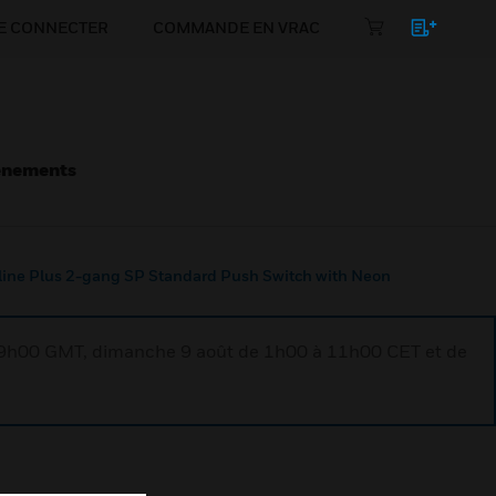
E CONNECTER
COMMANDE EN VRAC
énements
line Plus 2-gang SP Standard Push Switch with Neon
à 9h00 GMT, dimanche 9 août de 1h00 à 11h00 CET et de