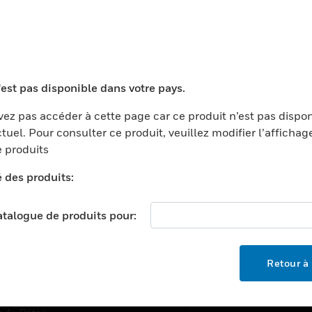
TEURS
ASSISTANCE
'est pas disponible dans votre pays.
ports
Recherche De Partenaires
ments Commerciaux
Formation
ez pas accéder à cette page car ce produit n’est pas dispo
tuel. Pour consulter ce produit, veuillez modifier l’affichag
centers
Assistance Technique
 produits
ation
Tutoriels De Sites Web
é des produits:
ernement Et Militaire
EMPLOIS
é
catalogue de produits pour:
Emplois
ignement Supérieur
Recherche D'emploi
llerie/Restauration
Retour à 
trie Et Fabrication
SOCIÉTÉ
ce Et Corrections
À Propos