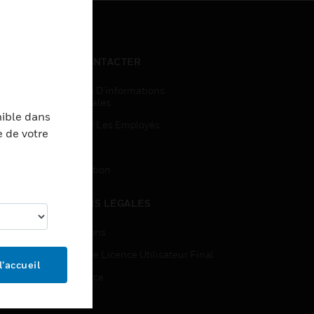
NOUS CONTACTER
Demandes D’informations
Commerciales
nible dans
Accès Pour Les Employés
e de votre
Inscription
Désinscription
MENTIONS LÉGALES
Certifications
Contrats De Licence Utilisateur Final
l’accueil
Open Source
Brevets