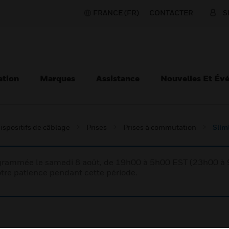
FRANCE (FR)
CONTACTER
S
ation
Marques
Assistance
Nouvelles Et Év
ispositifs de câblage
Prises
Prises à commutation
Slim
rogrammée le samedi 8 août, de 19h00 à 5h00 EST (23h00 
tre patience pendant cette période.