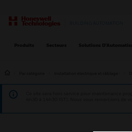
BUILDING AUTOMATION
Produits
Secteurs
Solutions D’Automatis
Par catégorie
Installation électrique et câblage :
D
Ce site sera hors service pour maintenance p
4h30 à 14h30 IST). Nous vous remercions de vo