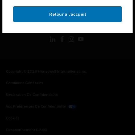
toggle view
MENTIONS LÉGALES
Retour à l’accueil
toggle view
SUIVEZ-NOUS
Copyright © 2026 Honeywell International Inc.
Conditions Générales
Déclaration De Confidentialité
Vos Préférences De Confidentialité
Cookies
Désabonnement Global