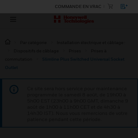
COMMANDE EN VRAC
Par catégorie
Installation électrique et câblage :
Dispositifs de câblage
Prises
Prises à
commutation
Slimline Plus Switched Universal Socket
Outlet
Ce site sera hors service pour maintenance
programmée le samedi 8 août, de 19h00 à
5h00 EST (23h00 à 9h00 GMT, dimanche 9
août de 1h00 à 11h00 CET et de 4h30 à
14h30 IST). Nous vous remercions de votre
patience pendant cette période.