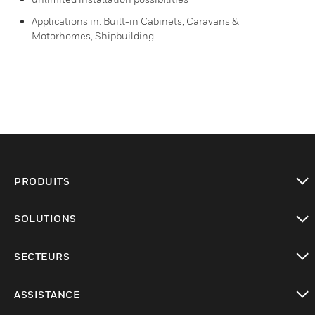
Applications in: Built-in Cabinets, Caravans &
Motorhomes, Shipbuilding
PRODUITS
toggle view
SOLUTIONS
toggle view
SECTEURS
toggle view
ASSISTANCE