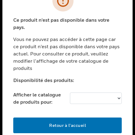
toggle view
SECTEURS
Ce produit n'est pas disponible dans votre
toggle view
pays.
ASSISTANCE
Vous ne pouvez pas accéder à cette page car
toggle view
EMPLOIS
ce produit n’est pas disponible dans votre pays
actuel. Pour consulter ce produit, veuillez
toggle view
modifier l’affichage de votre catalogue de
SOCIÉTÉ
produits
toggle view
NOUS CONTACTER
Disponibilité des produits:
toggle view
Afficher le catalogue
MENTIONS LÉGALES
de produits pour:
toggle view
SUIVEZ-NOUS
Retour à l’accueil