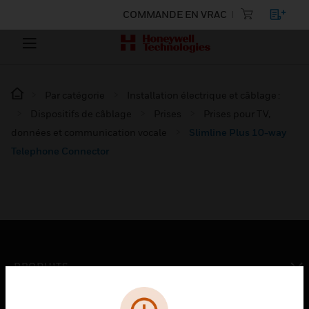
COMMANDE EN VRAC
Par catégorie
Installation électrique et câblage :
Dispositifs de câblage
Prises
Prises pour TV,
données et communication vocale
Slimline Plus 10-way
Telephone Connector
PRODUITS
toggle view
SOLUTIONS