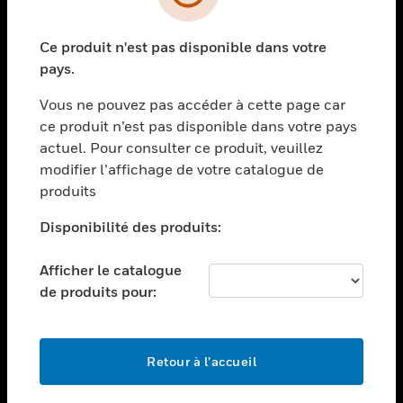
toggle view
SECTEURS
Ce produit n'est pas disponible dans votre
toggle view
ASSISTANCE
pays.
toggle view
Vous ne pouvez pas accéder à cette page car
EMPLOIS
ce produit n’est pas disponible dans votre pays
toggle view
actuel. Pour consulter ce produit, veuillez
SOCIÉTÉ
modifier l’affichage de votre catalogue de
produits
toggle view
NOUS CONTACTER
Disponibilité des produits:
toggle view
MENTIONS LÉGALES
Afficher le catalogue
toggle view
de produits pour:
SUIVEZ-NOUS
Retour à l’accueil