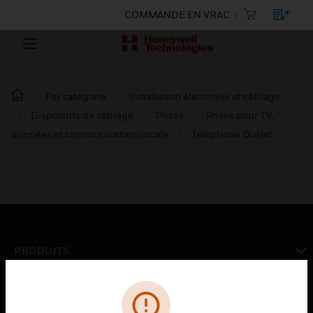
COMMANDE EN VRAC
Par catégorie
Installation électrique et câblage :
Dispositifs de câblage
Prises
Prises pour TV,
données et communication vocale
Telephone Outlet
PRODUITS
toggle view
SOLUTIONS