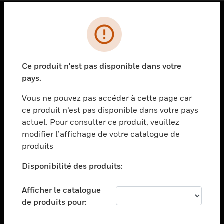
PRODUITS
toggle view
SOLUTIONS
Ce produit n'est pas disponible dans votre
pays.
toggle view
SECTEURS
Vous ne pouvez pas accéder à cette page car
toggle view
ce produit n’est pas disponible dans votre pays
ASSISTANCE
actuel. Pour consulter ce produit, veuillez
modifier l’affichage de votre catalogue de
toggle view
EMPLOIS
produits
toggle view
Disponibilité des produits:
SOCIÉTÉ
toggle view
Afficher le catalogue
NOUS CONTACTER
de produits pour:
toggle view
MENTIONS LÉGALES