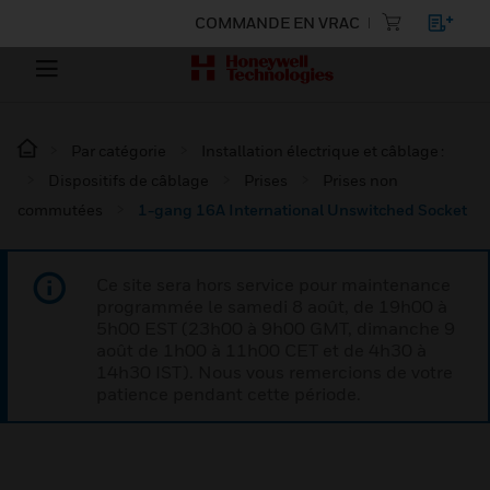
COMMANDE EN VRAC
Par catégorie
Installation électrique et câblage :
Dispositifs de câblage
Prises
Prises non
commutées
1-gang 16A International Unswitched Socket
Ce site sera hors service pour maintenance
programmée le samedi 8 août, de 19h00 à
5h00 EST (23h00 à 9h00 GMT, dimanche 9
août de 1h00 à 11h00 CET et de 4h30 à
14h30 IST). Nous vous remercions de votre
patience pendant cette période.