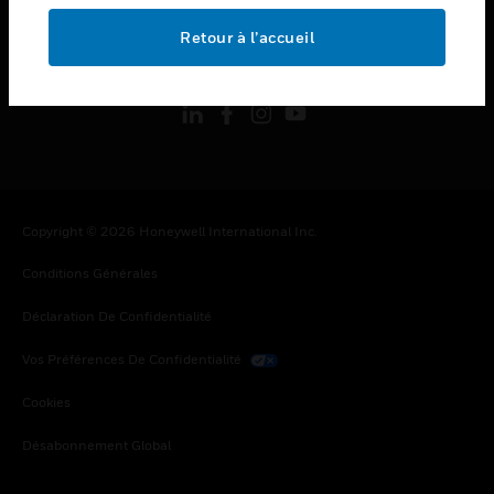
Retour à l’accueil
toggle view
SUIVEZ-NOUS
Copyright © 2026 Honeywell International Inc.
Conditions Générales
Déclaration De Confidentialité
Vos Préférences De Confidentialité
Cookies
Désabonnement Global