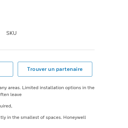
SKU
Trouver un partenaire
y areas. Limited installation options in the
often leave
uired,
ly in the smallest of spaces. Honeywell