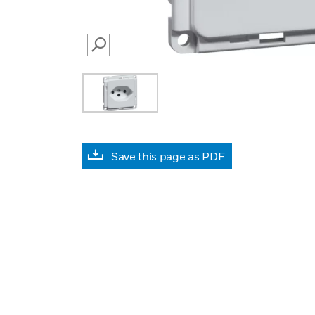
SEARCH
Save this page as PDF