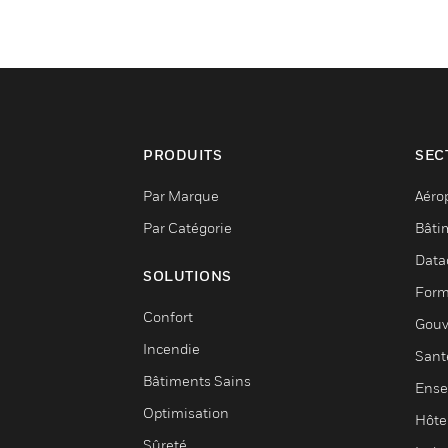
PRODUITS
SEC
Par Marque
Aéro
Par Catégorie
Bâti
Data
SOLUTIONS
Form
Confort
Gouv
Incendie
Sant
Bâtiments Sains
Ense
Optimisation
Hôte
Sûreté