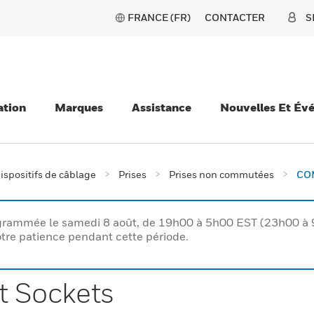
FRANCE (FR)
CONTACTER
S
ation
Marques
Assistance
Nouvelles Et Év
ispositifs de câblage
Prises
Prises non commutées
COM
rogrammée le samedi 8 août, de 19h00 à 5h00 EST (23h00 
tre patience pendant cette période.
 Sockets