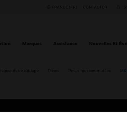
FRANCE (FR)
CONTACTER
S
ation
Marques
Assistance
Nouvelles Et Év
ispositifs de câblage
Prises
Prises non commutées
MK 
TEURS
ASSISTANCE