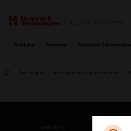
BUILDING AUTOMATION
Produits
Secteurs
Solutions D’Automatis
Par catégorie
Installation électrique et câblage :
D
PRODUITS
SEC