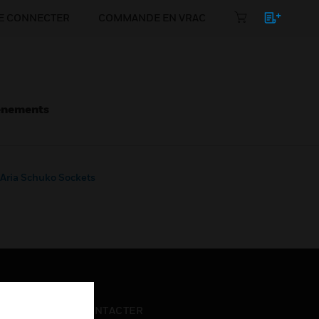
E CONNECTER
COMMANDE EN VRAC
énements
Aria Schuko Sockets
NOUS CONTACTER