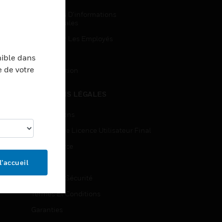
Demandes D’informations
Commerciales
Accès Pour Les Employés
Inscription
nible dans
e de votre
Désinscription
MENTIONS LÉGALES
Certifications
Contrats De Licence Utilisateur Final
Open Source
Brevets
l’accueil
Qualité Et Sécurité
Termes Et Conditions
Garanties