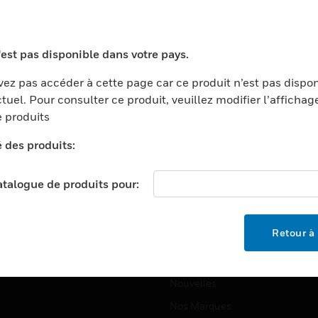
ports
Recherche De Partenaires
ments Commerciaux
Formation
'est pas disponible dans votre pays.
centers
Assistance Technique
ez pas accéder à cette page car ce produit n’est pas dispo
ation
Tutoriels De Sites Web
tuel. Pour consulter ce produit, veuillez modifier l’affichag
ernement Et Militaire
 produits
EMPLOIS
é
é des produits:
Emplois
ignement Supérieur
Recherche D'emploi
llerie/Restauration
catalogue de produits pour:
trie Et Fabrication
SOCIÉTÉ
ce Et Corrections
Retour à 
À Propos
e Au Détail
Événements
t Cities
Nouvelles
Nos Marques