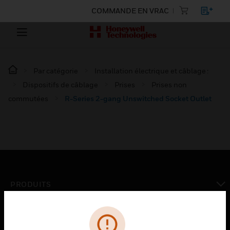
COMMANDE EN VRAC
Par catégorie
Installation électrique et câblage :
Dispositifs de câblage
Prises
Prises non
commutées
R-Series 2-gang Unswitched Socket Outlet
PRODUITS
toggle view
SOLUTIONS