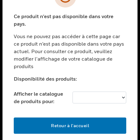
toggle view
SECTEURS
Ce produit n'est pas disponible dans votre
toggle view
ASSISTANCE
pays.
toggle view
Vous ne pouvez pas accéder à cette page car
EMPLOIS
ce produit n’est pas disponible dans votre pays
toggle view
actuel. Pour consulter ce produit, veuillez
SOCIÉTÉ
modifier l’affichage de votre catalogue de
produits
toggle view
NOUS CONTACTER
Disponibilité des produits:
toggle view
MENTIONS LÉGALES
Afficher le catalogue
toggle view
de produits pour:
SUIVEZ-NOUS
Retour à l’accueil