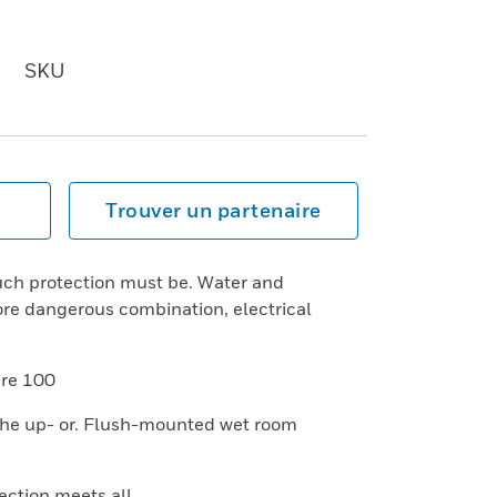
SKU
Trouver un partenaire
ch protection must be. Water and
more dangerous combination, electrical
ire 100
e the up- or. Flush-mounted wet room
ection meets all