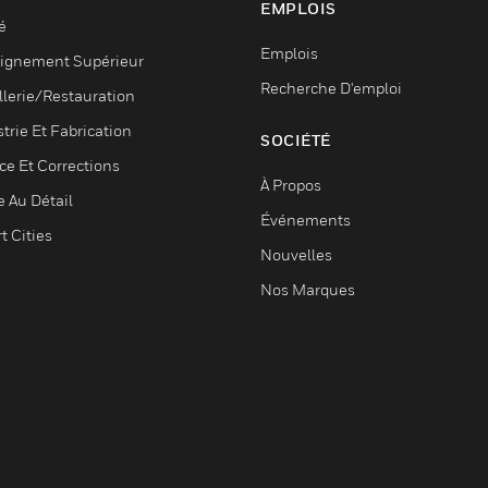
EMPLOIS
é
Emplois
ignement Supérieur
Recherche D'emploi
llerie/Restauration
trie Et Fabrication
SOCIÉTÉ
ce Et Corrections
À Propos
e Au Détail
Événements
t Cities
Nouvelles
Nos Marques