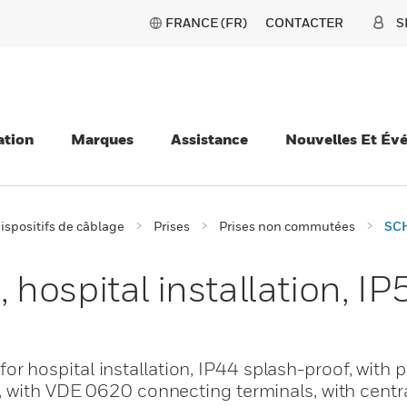
FRANCE (FR)
CONTACTER
S
ation
Marques
Assistance
Nouvelles Et Év
ispositifs de câblage
Prises
Prises non commutées
SCH
hospital installation, IP
hospital installation, IP44 splash-proof, with p
 with VDE 0620 connecting terminals, with centra