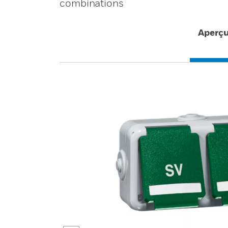
combinations
Aperç