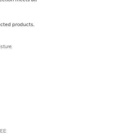
cted products.
isture
EEE