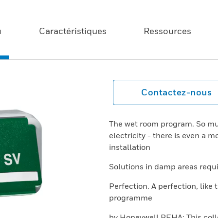
u
Caractéristiques
Ressources
Contactez-nous
The wet room program. So mu
electricity - there is even a 
installation
Solutions in damp areas requ
Perfection. A perfection, lik
programme
by Honeywell PEHA: This coll