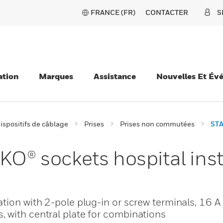
FRANCE (FR)
CONTACTER
S
ation
Marques
Assistance
Nouvelles Et Év
ispositifs de câblage
Prises
Prises non commutées
STA
 sockets hospital insta
tion with 2-pole plug-in or screw terminals, 16 A
 with central plate for combinations