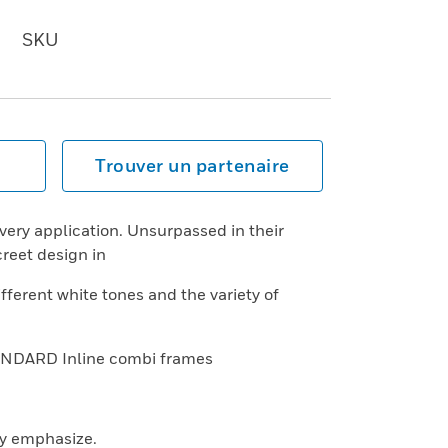
SKU
Trouver un partenaire
every application. Unsurpassed in their
screet design in
ferent white tones and the variety of
ANDARD Inline combi frames
ly emphasize.