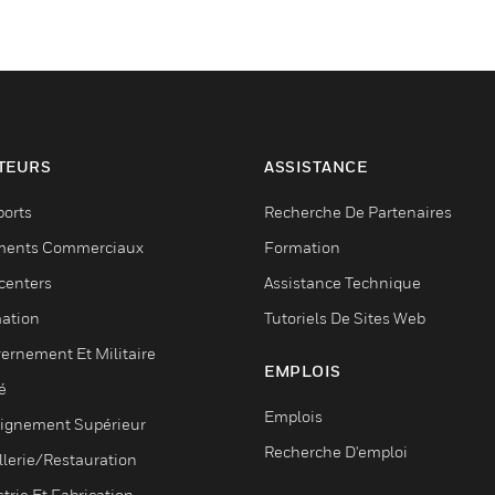
TEURS
ASSISTANCE
ports
Recherche De Partenaires
ments Commerciaux
Formation
centers
Assistance Technique
ation
Tutoriels De Sites Web
ernement Et Militaire
EMPLOIS
é
Emplois
ignement Supérieur
Recherche D'emploi
llerie/Restauration
trie Et Fabrication