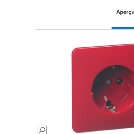
Aperç
SEARCH