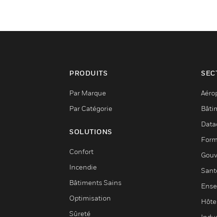
PRODUITS
SEC
Par Marque
Aéro
Par Catégorie
Bâti
Data
SOLUTIONS
Form
Confort
Gouv
Incendie
Sant
Bâtiments Sains
Ense
Optimisation
Hôte
Sûreté
Indus