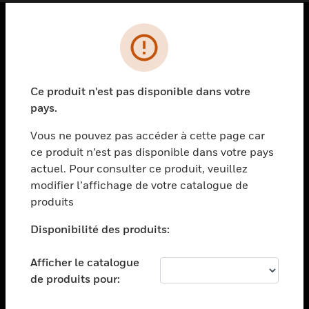
PRODUITS
toggle view
SOLUTIONS
Ce produit n'est pas disponible dans votre
pays.
toggle view
SECTEURS
Vous ne pouvez pas accéder à cette page car
toggle view
ce produit n’est pas disponible dans votre pays
ASSISTANCE
actuel. Pour consulter ce produit, veuillez
modifier l’affichage de votre catalogue de
toggle view
EMPLOIS
produits
toggle view
Disponibilité des produits:
SOCIÉTÉ
toggle view
Afficher le catalogue
NOUS CONTACTER
de produits pour:
toggle view
MENTIONS LÉGALES