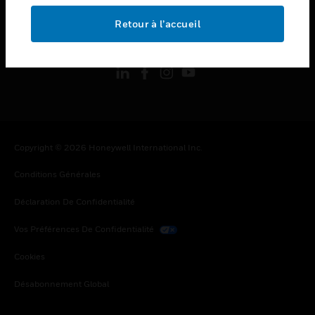
Retour à l’accueil
toggle view
SUIVEZ-NOUS
Copyright © 2026 Honeywell International Inc.
Conditions Générales
Déclaration De Confidentialité
Vos Préférences De Confidentialité
Cookies
Désabonnement Global