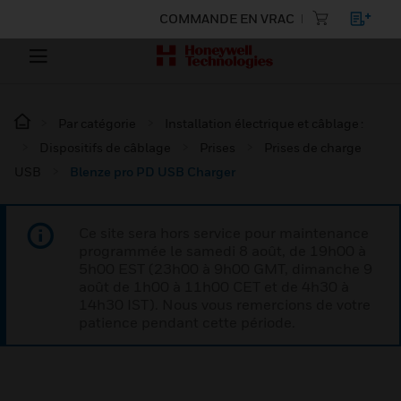
COMMANDE EN VRAC
Par catégorie
Installation électrique et câblage :
Dispositifs de câblage
Prises
Prises de charge
USB
Blenze pro PD USB Charger
Ce site sera hors service pour maintenance
programmée le samedi 8 août, de 19h00 à
5h00 EST (23h00 à 9h00 GMT, dimanche 9
août de 1h00 à 11h00 CET et de 4h30 à
14h30 IST). Nous vous remercions de votre
patience pendant cette période.