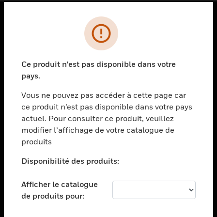
PRODUITS
toggle view
SOLUTIONS
Ce produit n'est pas disponible dans votre
pays.
toggle view
SECTEURS
Vous ne pouvez pas accéder à cette page car
toggle view
ce produit n’est pas disponible dans votre pays
ASSISTANCE
actuel. Pour consulter ce produit, veuillez
modifier l’affichage de votre catalogue de
toggle view
EMPLOIS
produits
toggle view
Disponibilité des produits:
SOCIÉTÉ
toggle view
Afficher le catalogue
NOUS CONTACTER
de produits pour:
toggle view
MENTIONS LÉGALES