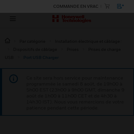
COMMANDE EN VRAC
Par catégorie
Installation électrique et câblage :
Dispositifs de câblage
Prises
Prises de charge
USB
Port USB Charger
Ce site sera hors service pour maintenance
programmée le samedi 8 août, de 19h00 à
5h00 EST (23h00 à 9h00 GMT, dimanche 9
août de 1h00 à 11h00 CET et de 4h30 à
14h30 IST). Nous vous remercions de votre
patience pendant cette période.