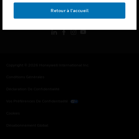
Retour à l’accueil
toggle view
SUIVEZ-NOUS
Copyright © 2026 Honeywell International Inc.
Conditions Générales
Déclaration De Confidentialité
Vos Préférences De Confidentialité
Cookies
Désabonnement Global