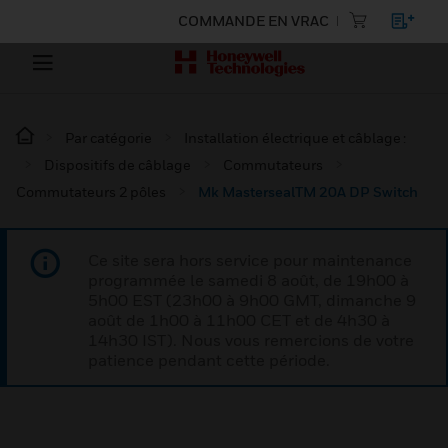
COMMANDE EN VRAC
Par catégorie
Installation électrique et câblage :
Dispositifs de câblage
Commutateurs
Commutateurs 2 pôles
Mk MastersealTM 20A DP Switch
Ce site sera hors service pour maintenance
programmée le samedi 8 août, de 19h00 à
5h00 EST (23h00 à 9h00 GMT, dimanche 9
août de 1h00 à 11h00 CET et de 4h30 à
14h30 IST). Nous vous remercions de votre
patience pendant cette période.