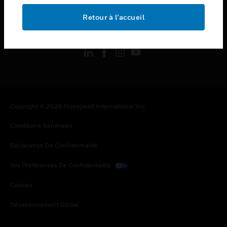
Retour à l’accueil
toggle view
SUIVEZ-NOUS
Copyright © 2026 Honeywell International Inc.
Conditions Générales
Déclaration De Confidentialité
Vos Préférences De Confidentialité
Cookies
Désabonnement Global