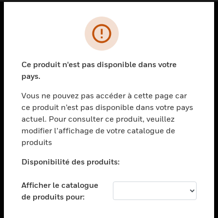
PRODUITS
toggle view
SOLUTIONS
Ce produit n'est pas disponible dans votre
pays.
toggle view
SECTEURS
Vous ne pouvez pas accéder à cette page car
toggle view
ce produit n’est pas disponible dans votre pays
ASSISTANCE
actuel. Pour consulter ce produit, veuillez
modifier l’affichage de votre catalogue de
toggle view
EMPLOIS
produits
toggle view
Disponibilité des produits:
SOCIÉTÉ
toggle view
Afficher le catalogue
NOUS CONTACTER
de produits pour:
toggle view
MENTIONS LÉGALES