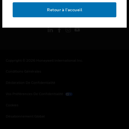
Retour à l’accueil
toggle view
SUIVEZ-NOUS
Copyright © 2026 Honeywell International Inc.
Conditions Générales
Déclaration De Confidentialité
Vos Préférences De Confidentialité
Cookies
Désabonnement Global