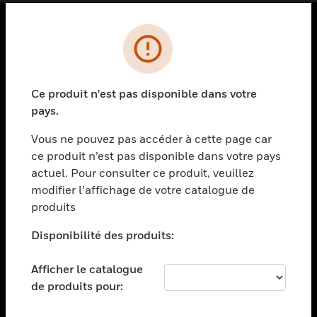
PRODUITS
toggle view
SOLUTIONS
Ce produit n'est pas disponible dans votre
pays.
toggle view
SECTEURS
Vous ne pouvez pas accéder à cette page car
toggle view
ce produit n’est pas disponible dans votre pays
ASSISTANCE
actuel. Pour consulter ce produit, veuillez
modifier l’affichage de votre catalogue de
toggle view
EMPLOIS
produits
toggle view
Disponibilité des produits:
SOCIÉTÉ
toggle view
Afficher le catalogue
NOUS CONTACTER
de produits pour:
toggle view
MENTIONS LÉGALES