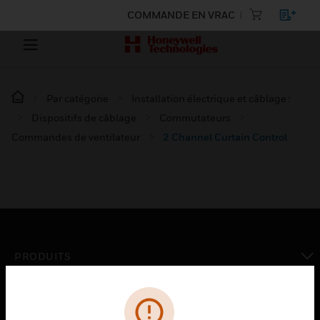
COMMANDE EN VRAC
Par catégorie
Installation électrique et câblage :
Dispositifs de câblage
Commutateurs
Commandes de ventilateur
2 Channel Curtain Control
PRODUITS
toggle view
SOLUTIONS