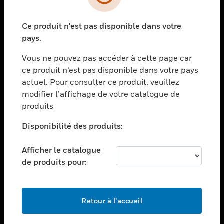
toggle view
SECTEURS
Ce produit n'est pas disponible dans votre
toggle view
ASSISTANCE
pays.
toggle view
Vous ne pouvez pas accéder à cette page car
EMPLOIS
ce produit n’est pas disponible dans votre pays
toggle view
actuel. Pour consulter ce produit, veuillez
SOCIÉTÉ
modifier l’affichage de votre catalogue de
produits
toggle view
NOUS CONTACTER
Disponibilité des produits:
toggle view
MENTIONS LÉGALES
Afficher le catalogue
toggle view
de produits pour:
SUIVEZ-NOUS
Retour à l’accueil