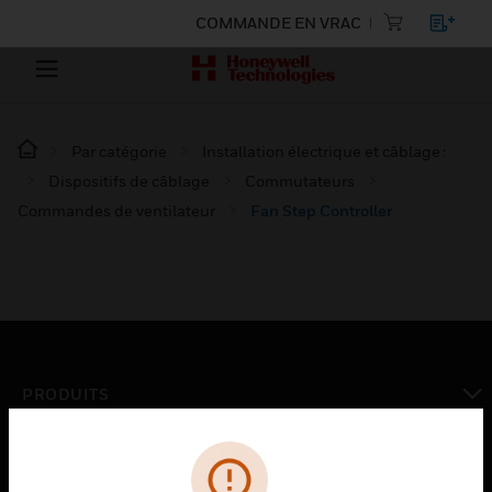
COMMANDE EN VRAC
Par catégorie
Installation électrique et câblage :
Dispositifs de câblage
Commutateurs
Commandes de ventilateur
Fan Step Controller
PRODUITS
toggle view
SOLUTIONS