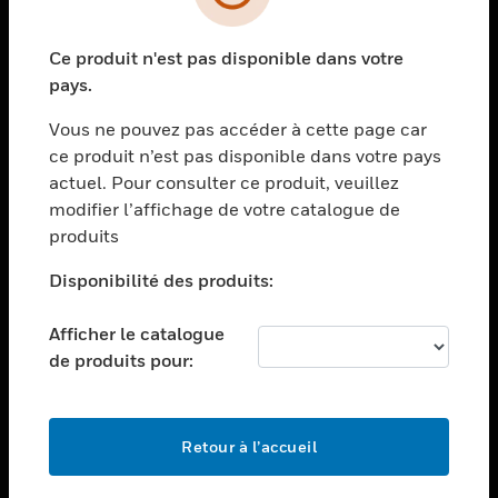
toggle view
SECTEURS
Ce produit n'est pas disponible dans votre
toggle view
ASSISTANCE
pays.
toggle view
Vous ne pouvez pas accéder à cette page car
EMPLOIS
ce produit n’est pas disponible dans votre pays
toggle view
actuel. Pour consulter ce produit, veuillez
SOCIÉTÉ
modifier l’affichage de votre catalogue de
produits
toggle view
NOUS CONTACTER
Disponibilité des produits:
toggle view
MENTIONS LÉGALES
Afficher le catalogue
toggle view
de produits pour:
SUIVEZ-NOUS
Retour à l’accueil