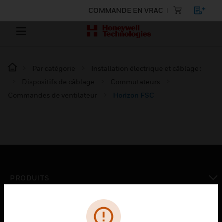
COMMANDE EN VRAC
Par catégorie
Installation électrique et câblage :
Dispositifs de câblage
Commutateurs
Commandes de ventilateur
Horizon FSC
PRODUITS
toggle view
SOLUTIONS