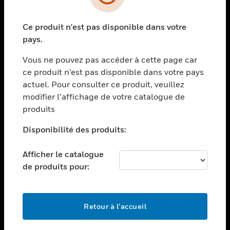
toggle view
SECTEURS
Ce produit n'est pas disponible dans votre
toggle view
ASSISTANCE
pays.
toggle view
Vous ne pouvez pas accéder à cette page car
EMPLOIS
ce produit n’est pas disponible dans votre pays
toggle view
actuel. Pour consulter ce produit, veuillez
SOCIÉTÉ
modifier l’affichage de votre catalogue de
produits
toggle view
NOUS CONTACTER
Disponibilité des produits:
toggle view
MENTIONS LÉGALES
Afficher le catalogue
toggle view
de produits pour:
SUIVEZ-NOUS
Retour à l’accueil