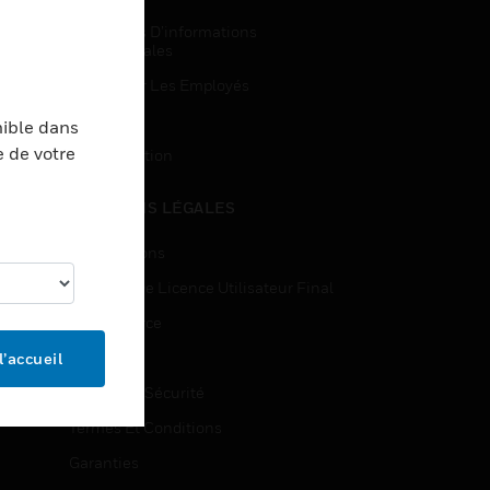
Demandes D’informations
Commerciales
Accès Pour Les Employés
Inscription
nible dans
e de votre
Désinscription
MENTIONS LÉGALES
Certifications
Contrats De Licence Utilisateur Final
Open Source
Brevets
l’accueil
Qualité Et Sécurité
Termes Et Conditions
Garanties