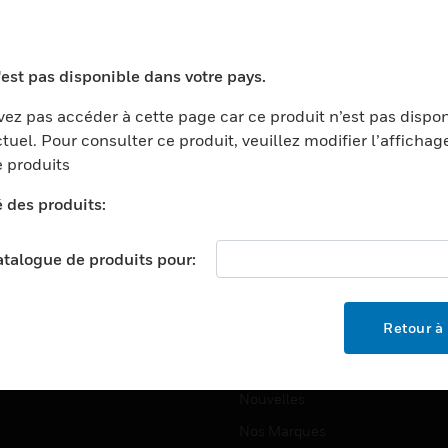
ports
Recherche De Partenaires
ments Commerciaux
Formation
'est pas disponible dans votre pays.
centers
Assistance Technique
ez pas accéder à cette page car ce produit n’est pas dispo
ation
Tutoriels De Sites Web
tuel. Pour consulter ce produit, veuillez modifier l’affichag
ernement Et Militaire
 produits
EMPLOIS
é
é des produits:
Emplois
ignement Supérieur
Recherche D'emploi
llerie/Restauration
catalogue de produits pour:
trie Et Fabrication
SOCIÉTÉ
ce Et Corrections
Retour à 
À Propos
e Au Détail
Événements
t Cities
Nouvelles
Nos Marques