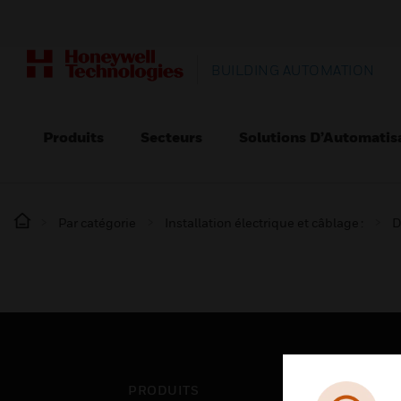
BUILDING AUTOMATION
Produits
Secteurs
Solutions D’Automatis
Par catégorie
Installation électrique et câblage :
D
PRODUITS
SEC