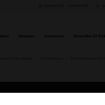
FRANCE (FR)
CONTACTER
S
ation
Marques
Assistance
Nouvelles Et Év
ispositifs de câblage
Commutateurs
Commutateurs à clé et 
TEURS
ASSISTANCE