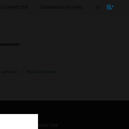
E CONNECTER
COMMANDE EN VRAC
énements
carte clé
Key Card Switch
NOUS CONTACTER