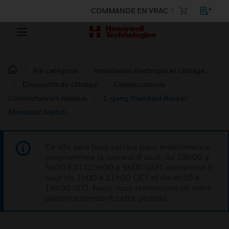
COMMANDE EN VRAC
Par catégorie
Installation électrique et câblage :
Dispositifs de câblage
Commutateurs
Commutateurs muraux
1-gang Standard Rocker
Monobloc Switch
Ce site sera hors service pour maintenance
programmée le samedi 8 août, de 19h00 à
5h00 EST (23h00 à 9h00 GMT, dimanche 9
août de 1h00 à 11h00 CET et de 4h30 à
14h30 IST). Nous vous remercions de votre
patience pendant cette période.