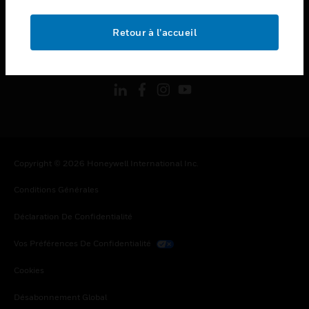
toggle view
MENTIONS LÉGALES
Retour à l’accueil
toggle view
SUIVEZ-NOUS
Copyright © 2026 Honeywell International Inc.
Conditions Générales
Déclaration De Confidentialité
Vos Préférences De Confidentialité
Cookies
Désabonnement Global