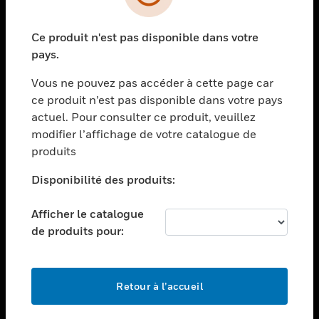
toggle view
SECTEURS
Ce produit n'est pas disponible dans votre
toggle view
ASSISTANCE
pays.
toggle view
Vous ne pouvez pas accéder à cette page car
EMPLOIS
ce produit n’est pas disponible dans votre pays
toggle view
actuel. Pour consulter ce produit, veuillez
SOCIÉTÉ
modifier l’affichage de votre catalogue de
produits
toggle view
NOUS CONTACTER
Disponibilité des produits:
toggle view
MENTIONS LÉGALES
Afficher le catalogue
toggle view
de produits pour:
SUIVEZ-NOUS
Retour à l’accueil