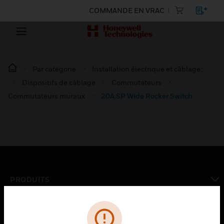
COMMANDE EN VRAC
Par catégorie
Installation électrique et câblage :
Dispositifs de câblage
Commutateurs
Commutateurs muraux
20A SP Wide Rocker Switch
PRODUITS
toggle view
SOLUTIONS