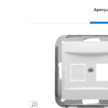
Aperç
SEARCH