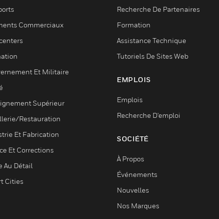
ports
Recherche De Partenaires
ments Commerciaux
Formation
centers
Assistance Technique
ation
Tutoriels De Sites Web
ernement Et Militaire
EMPLOIS
é
Emplois
ignement Supérieur
Recherche D'emploi
llerie/Restauration
trie Et Fabrication
SOCIÉTÉ
ce Et Corrections
À Propos
e Au Détail
Événements
t Cities
Nouvelles
Nos Marques