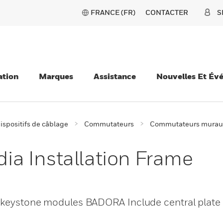
FRANCE (FR)
CONTACTER
S
ation
Marques
Assistance
Nouvelles Et Év
ispositifs de câblage
Commutateurs
Commutateurs murau
a Installation Frame
2 keystone modules BADORA Include central plate 