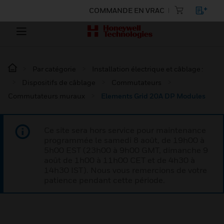
COMMANDE EN VRAC
Par catégorie
Installation électrique et câblage :
Dispositifs de câblage
Commutateurs
Commutateurs muraux
Elements Grid 20A DP Modules
Ce site sera hors service pour maintenance
programmée le samedi 8 août, de 19h00 à
5h00 EST (23h00 à 9h00 GMT, dimanche 9
août de 1h00 à 11h00 CET et de 4h30 à
14h30 IST). Nous vous remercions de votre
patience pendant cette période.