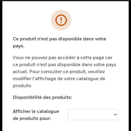
PRODUITS
toggle view
SOLUTIONS
Ce produit n'est pas disponible dans votre
pays.
toggle view
SECTEURS
Vous ne pouvez pas accéder à cette page car
toggle view
ce produit n’est pas disponible dans votre pays
ASSISTANCE
actuel. Pour consulter ce produit, veuillez
modifier l’affichage de votre catalogue de
toggle view
EMPLOIS
produits
toggle view
Disponibilité des produits:
SOCIÉTÉ
toggle view
Afficher le catalogue
NOUS CONTACTER
de produits pour:
toggle view
MENTIONS LÉGALES