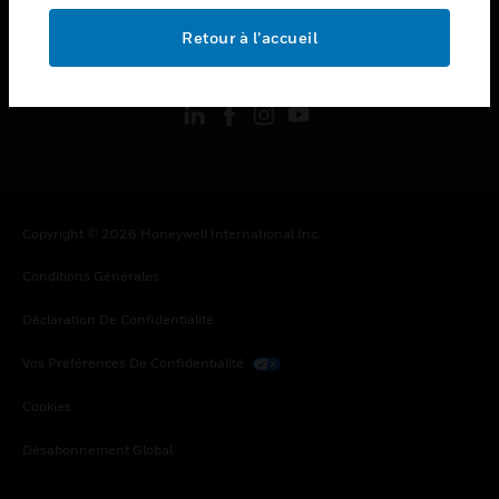
Retour à l’accueil
toggle view
SUIVEZ-NOUS
Copyright © 2026 Honeywell International Inc.
Conditions Générales
Déclaration De Confidentialité
Vos Préférences De Confidentialité
Cookies
Désabonnement Global