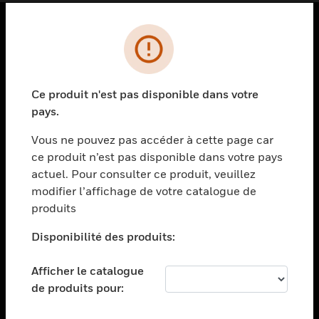
PRODUITS
toggle view
SOLUTIONS
Ce produit n'est pas disponible dans votre
pays.
toggle view
SECTEURS
Vous ne pouvez pas accéder à cette page car
toggle view
ce produit n’est pas disponible dans votre pays
ASSISTANCE
actuel. Pour consulter ce produit, veuillez
modifier l’affichage de votre catalogue de
toggle view
EMPLOIS
produits
toggle view
Disponibilité des produits:
SOCIÉTÉ
toggle view
Afficher le catalogue
NOUS CONTACTER
de produits pour:
toggle view
MENTIONS LÉGALES