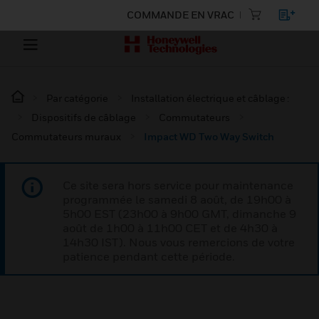
COMMANDE EN VRAC
Par catégorie
Installation électrique et câblage :
Dispositifs de câblage
Commutateurs
Commutateurs muraux
Impact WD Two Way Switch
Ce site sera hors service pour maintenance
programmée le samedi 8 août, de 19h00 à
5h00 EST (23h00 à 9h00 GMT, dimanche 9
août de 1h00 à 11h00 CET et de 4h30 à
14h30 IST). Nous vous remercions de votre
patience pendant cette période.