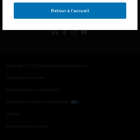
Retour à l’accueil
toggle view
SUIVEZ-NOUS
Copyright © 2026 Honeywell International Inc.
Conditions Générales
Déclaration De Confidentialité
Vos Préférences De Confidentialité
Cookies
Désabonnement Global