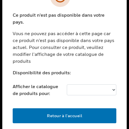
toggle view
SECTEURS
Ce produit n'est pas disponible dans votre
toggle view
ASSISTANCE
pays.
toggle view
Vous ne pouvez pas accéder à cette page car
EMPLOIS
ce produit n’est pas disponible dans votre pays
toggle view
actuel. Pour consulter ce produit, veuillez
SOCIÉTÉ
modifier l’affichage de votre catalogue de
produits
toggle view
NOUS CONTACTER
Disponibilité des produits:
toggle view
MENTIONS LÉGALES
Afficher le catalogue
toggle view
de produits pour:
SUIVEZ-NOUS
Retour à l’accueil