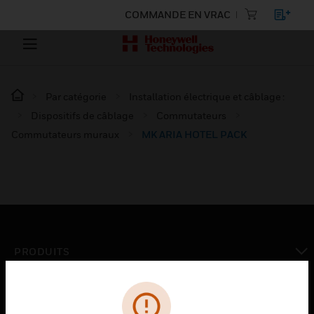
COMMANDE EN VRAC
Par catégorie
Installation électrique et câblage :
Dispositifs de câblage
Commutateurs
Commutateurs muraux
MK ARIA HOTEL PACK
PRODUITS
toggle view
SOLUTIONS