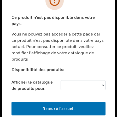
toggle view
SECTEURS
Ce produit n'est pas disponible dans votre
toggle view
pays.
ASSISTANCE
Vous ne pouvez pas accéder à cette page car
toggle view
EMPLOIS
ce produit n’est pas disponible dans votre pays
actuel. Pour consulter ce produit, veuillez
toggle view
modifier l’affichage de votre catalogue de
SOCIÉTÉ
produits
toggle view
NOUS CONTACTER
Disponibilité des produits:
toggle view
Afficher le catalogue
MENTIONS LÉGALES
de produits pour:
toggle view
SUIVEZ-NOUS
Retour à l’accueil