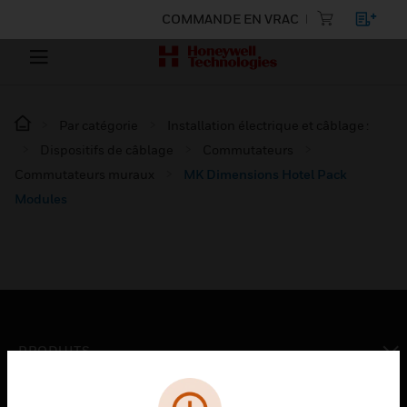
COMMANDE EN VRAC
Par catégorie
Installation électrique et câblage :
Dispositifs de câblage
Commutateurs
Commutateurs muraux
MK Dimensions Hotel Pack
Modules
PRODUITS
toggle view
SOLUTIONS