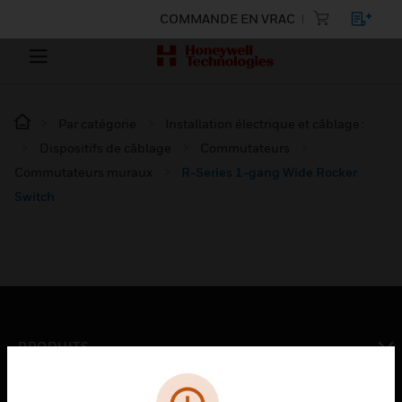
COMMANDE EN VRAC
Par catégorie
Installation électrique et câblage :
Dispositifs de câblage
Commutateurs
Commutateurs muraux
R-Series 1-gang Wide Rocker
Switch
PRODUITS
toggle view
SOLUTIONS