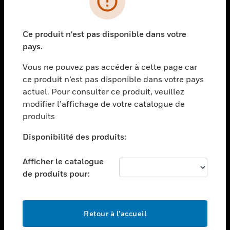
toggle view
SECTEURS
Ce produit n'est pas disponible dans votre
toggle view
pays.
ASSISTANCE
Vous ne pouvez pas accéder à cette page car
toggle view
EMPLOIS
ce produit n’est pas disponible dans votre pays
actuel. Pour consulter ce produit, veuillez
toggle view
modifier l’affichage de votre catalogue de
SOCIÉTÉ
produits
toggle view
NOUS CONTACTER
Disponibilité des produits:
toggle view
Afficher le catalogue
MENTIONS LÉGALES
de produits pour:
toggle view
SUIVEZ-NOUS
Retour à l’accueil