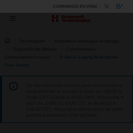
COMMANDE EN VRAC
Par catégorie
Installation électrique et câblage :
Dispositifs de câblage
Commutateurs
Commutateurs muraux
R-Series 3-gang Wide Rocker
Push Switch
Ce site sera hors service pour maintenance
programmée le samedi 8 août, de 19h00 à
5h00 EST (23h00 à 9h00 GMT, dimanche 9
août de 1h00 à 11h00 CET et de 4h30 à
14h30 IST). Nous vous remercions de votre
patience pendant cette période.