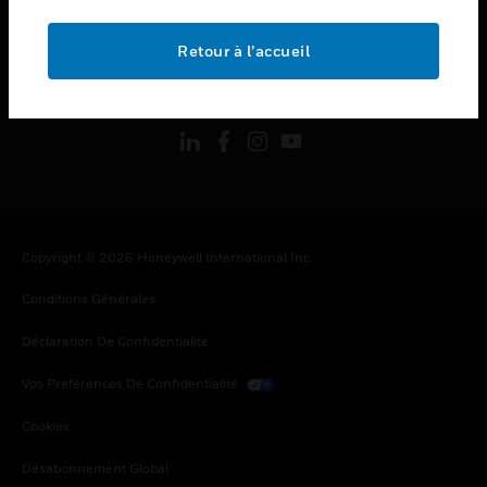
toggle view
MENTIONS LÉGALES
Retour à l’accueil
toggle view
SUIVEZ-NOUS
Copyright © 2026 Honeywell International Inc.
Conditions Générales
Déclaration De Confidentialité
Vos Préférences De Confidentialité
Cookies
Désabonnement Global