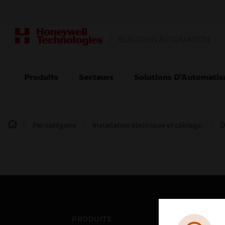
BUILDING AUTOMATION
Produits
Secteurs
Solutions D’Automatis
Par catégorie
Installation électrique et câblage :
D
PRODUITS
SEC