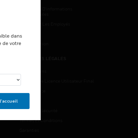
Demandes D’informations
Commerciales
Accès Pour Les Employés
Inscription
nible dans
e de votre
Désinscription
MENTIONS LÉGALES
Certifications
Contrats De Licence Utilisateur Final
Open Source
Brevets
l’accueil
Qualité Et Sécurité
Termes Et Conditions
Garanties