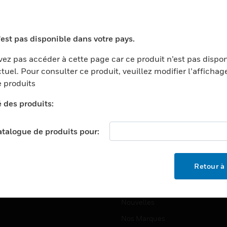
ports
Recherche De Partenaires
ments Commerciaux
Formation
'est pas disponible dans votre pays.
centers
Assistance Technique
ez pas accéder à cette page car ce produit n’est pas dispo
ation
Tutoriels De Sites Web
tuel. Pour consulter ce produit, veuillez modifier l’affichag
ernement Et Militaire
 produits
EMPLOIS
é
é des produits:
Emplois
ignement Supérieur
Recherche D'emploi
llerie/Restauration
catalogue de produits pour:
trie Et Fabrication
SOCIÉTÉ
ce Et Corrections
Retour à 
À Propos
e Au Détail
Événements
t Cities
Nouvelles
Nos Marques