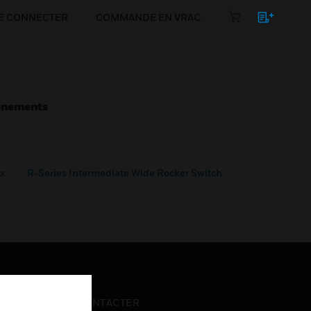
E CONNECTER
COMMANDE EN VRAC
énements
x
R-Series Intermediate Wide Rocker Switch
NOUS CONTACTER