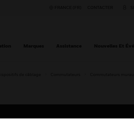
FRANCE (FR)
CONTACTER
S
ation
Marques
Assistance
Nouvelles Et Év
ispositifs de câblage
Commutateurs
Commutateurs murau
TEURS
ASSISTANCE