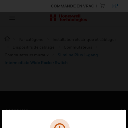
COMMANDE EN VRAC
Par catégorie
Installation électrique et câblage :
Dispositifs de câblage
Commutateurs
Commutateurs muraux
Slimline Plus 1-gang
Intermediate Wide Rocker Switch
PRODUITS
toggle view
SOLUTIONS