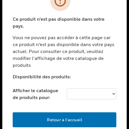
toggle view
SECTEURS
Ce produit n'est pas disponible dans votre
toggle view
pays.
ASSISTANCE
Vous ne pouvez pas accéder à cette page car
toggle view
EMPLOIS
ce produit n’est pas disponible dans votre pays
actuel. Pour consulter ce produit, veuillez
toggle view
modifier l’affichage de votre catalogue de
SOCIÉTÉ
produits
toggle view
NOUS CONTACTER
Disponibilité des produits:
toggle view
Afficher le catalogue
MENTIONS LÉGALES
de produits pour:
toggle view
SUIVEZ-NOUS
Retour à l’accueil