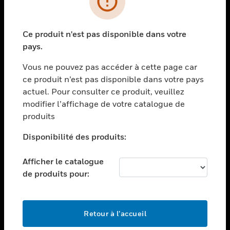
toggle view
SECTEURS
Ce produit n'est pas disponible dans votre
toggle view
pays.
ASSISTANCE
Vous ne pouvez pas accéder à cette page car
toggle view
EMPLOIS
ce produit n’est pas disponible dans votre pays
actuel. Pour consulter ce produit, veuillez
toggle view
modifier l’affichage de votre catalogue de
SOCIÉTÉ
produits
toggle view
NOUS CONTACTER
Disponibilité des produits:
toggle view
Afficher le catalogue
MENTIONS LÉGALES
de produits pour:
toggle view
SUIVEZ-NOUS
Retour à l’accueil