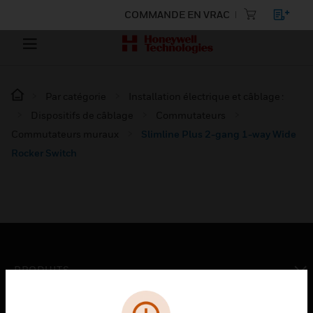
COMMANDE EN VRAC
Par catégorie
Installation électrique et câblage :
Dispositifs de câblage
Commutateurs
Commutateurs muraux
Slimline Plus 2-gang 1-way Wide
Rocker Switch
PRODUITS
toggle view
SOLUTIONS