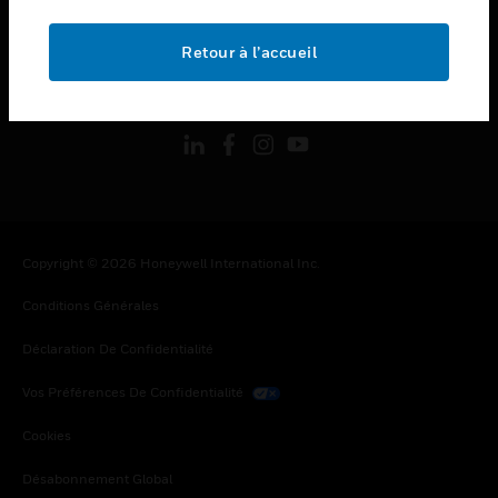
toggle view
MENTIONS LÉGALES
Retour à l’accueil
toggle view
SUIVEZ-NOUS
Copyright © 2026 Honeywell International Inc.
Conditions Générales
Déclaration De Confidentialité
Vos Préférences De Confidentialité
Cookies
Désabonnement Global