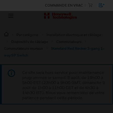
COMMANDE EN VRAC
Par catégorie
Installation électrique et câblage :
Dispositifs de câblage
Commutateurs
Commutateurs muraux
Standard Red Rocker 3-gang 1-
way SP Switch
Ce site sera hors service pour maintenance
programmée le samedi 8 août, de 19h00 à
5h00 EST (23h00 à 9h00 GMT, dimanche 9
août de 1h00 à 11h00 CET et de 4h30 à
14h30 IST). Nous vous remercions de votre
patience pendant cette période.